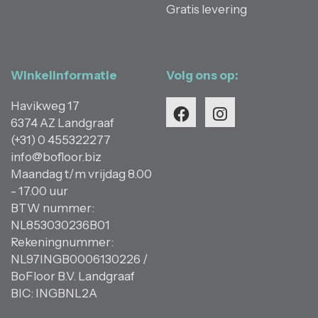
Gratis levering
Winkelinformatie
Volg ons op:
Havikweg 17
6374 AZ Landgraaf
(+31) 0 455322277
info@bofloor.biz
Maandag t/m vrijdag 8.00
- 17.00 uur
BTW nummer:
NL853030236B01
Rekeningnummer:
NL97INGB0006130226 /
BoFloor B.V. Landgraaf
BIC: INGBNL2A