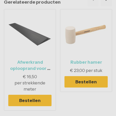
Gerelateerde producten
Afwerkrand
Rubber hamer
oplooprand voor 7
€
23,00
per stuk
mm PVC tegels
€
16,50
Bestellen
per strekkende
meter
Bestellen