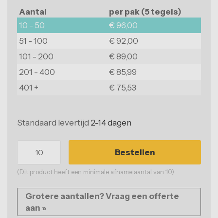
Balkonvloeren
Aantal
per pak (5 tegels)
10 - 50
€ 96,00
Woonkamervloeren
51 - 100
€ 92,00
Slaapkamervloeren
101 - 200
€ 89,00
Keukenvloeren
201 - 400
€ 85,99
401 +
€ 75,53
Badkamervloeren
Voortenttegels
Standaard levertijd
2-14 dagen
Niet zeker welke vloer?
Onze vakspecialisten helpen u graag.
Bestellen
(Dit product heeft een minimale afname aantal van 10)
Grotere aantallen? Vraag een offerte
aan »