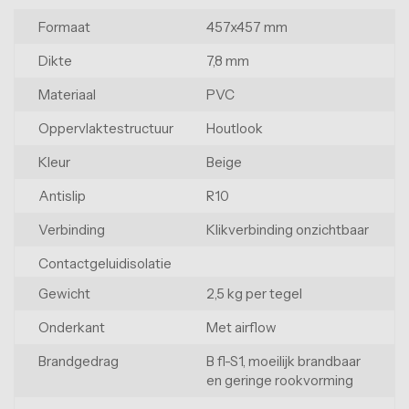
Formaat
457x457 mm
Dikte
7,8 mm
Materiaal
PVC
Oppervlaktestructuur
Houtlook
Kleur
Beige
Antislip
R10
Verbinding
Klikverbinding onzichtbaar
Contactgeluidisolatie
Gewicht
2,5 kg per tegel
Onderkant
Met airflow
Brandgedrag
B fl-S1, moeilijk brandbaar
en geringe rookvorming