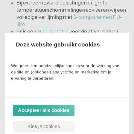
Bij extreem zware belastingen en grote
temperatuurschommelingen adviseren wij een
volledige verlijming met
2-componenten PU-
lijm.
Er is een
afwerkprofiel
voor de afwerking bij
poorten en/of deuren.
Deze website gebruikt cookies
Goed om te weten:
Bij grijze, witte of gekleurde kunststof tegels
We gebruiken noodzakelijke cookies voor de werking van
kunnen rubberbanden of rubberdoppen bruine
de site en (optioneel) analytische en marketing om je
vlekken veroorzaken; de zogenaamde
ervaring te verbeteren.
weekmakermigratie dit kan ook gebeuren bij
kruiden of bepaalde kleurstoffen die gebruikt
worden in levensmiddelen! Gebruik onder de
banden onze
Plexiguard beschermplaatjes.
Bestel altijd voldoende tegels, bij een
Accepteer alle cookies
nabestelling kan er eventueel kleurverschil
voorkomen omdat een nabestelling niet altijd uit
Kies je cookies
dezelfde batch komt.