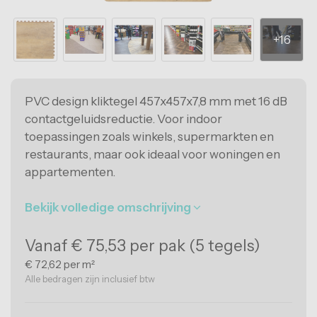
Eindkappen
Kantoorvloeren
HACCP tape
Fitnessvloeren
oercoating antislip
Sportvelden
ray-on antislip
PVC design kliktegel 457x457x7,8 mm met 16 dB
Beursstandvloeren
contactgeluidsreductie. Voor indoor
Evenementenvloeren
toepassingen zoals winkels, supermarkten en
restaurants, maar ook ideaal voor woningen en
Stalvloeren
appartementen.
ESD-vloeren
Bekijk volledige omschrijving
Levensmiddelenindustrie
Vanaf € 75,53 per pak (5 tegels)
Onderwijsvloeren
€ 72,62 per m²
Alle bedragen zijn inclusief btw
Garagevloeren