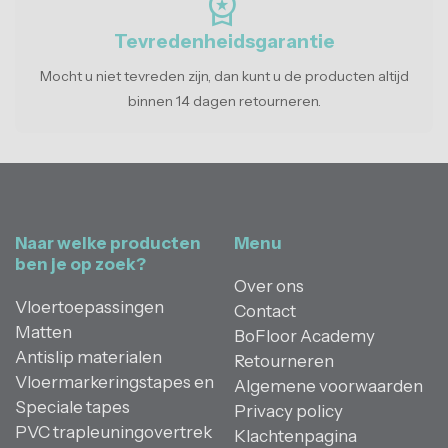
workspace_premium
Tevredenheidsgarantie
Mocht u niet tevreden zijn, dan kunt u de producten altijd
binnen 14 dagen retourneren.
Naar welke producten
Menu
ben je op zoek?
Over ons
Vloertoepassingen
Contact
Matten
BoFloor Academy
Antislip materialen
Retourneren
Vloermarkeringstapes en
Algemene voorwaarden
Speciale tapes
Privacy policy
PVC trapleuningovertrek
Klachtenpagina